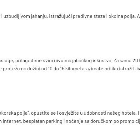
uzbudljivom jahanju, istražujući predivne staze i okolna polja. A
i usluge, prilagođene svim nivoima jahačkog iskustva. Za samo 20
protežu na dužini od 10 do 15 kilometara, imate priliku istražiti
rska polja”, opustite se i osvježite u udobnosti našeg hotela, 
an internet, besplatan parking i noćenje sa doručkom po promo c