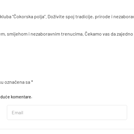
kluba “Čokorska polja”. Doživite spoj tradicije, prirode i nezabora
m, smijehom i nezaboravnim trenucima. Čekamo vas da zajedno st
su označena sa
*
buduće komentare.