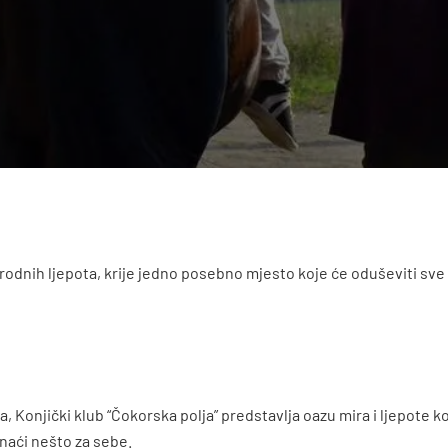
rodnih ljepota, krije jedno posebno mjesto koje će oduševiti sve l
 Konjički klub “Čokorska polja” predstavlja oazu mira i ljepote k
ronaći nešto za sebe.