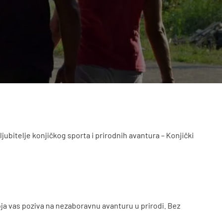
jubitelje konjičkog sporta i prirodnih avantura – Konjički
oja vas poziva na nezaboravnu avanturu u prirodi. Bez