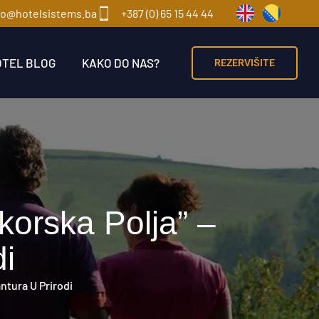
fo@hotelsistems.ba
+387 (0) 65 15 44 44
OTEL BLOG
KAKO DO NAS?
REZERVIŠITE
korska Polja” –
i
ntura U Prirodi