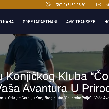
+387 (0) 51 32 05 50
in
O NAMA
SOBE I APARTMANI
AVIO TRANSFER
H
iju Konjičkog Kluba “Čo
Vaša Avantura U Prirod
am
Otkrijte Čaroliju Konjičkog Kluba “Čokorska Polja” – Vaša Ava