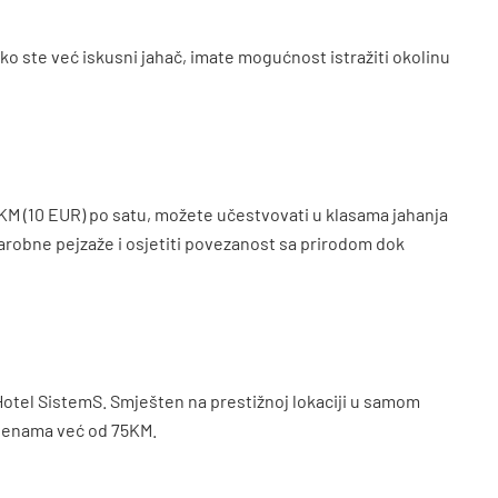
ko ste već iskusni jahač, imate mogućnost istražiti okolinu
 KM (10 EUR) po satu, možete učestvovati u klasama jahanja
 čarobne pejzaže i osjetiti povezanost sa prirodom dok
Hotel SistemS. Smješten na prestižnoj lokaciji u samom
ijenama već od 75KM.