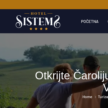
POČETNA
Otkrijte Čarol
Home
Turiz