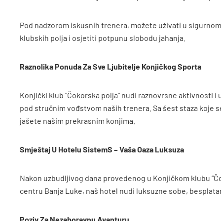
Pod nadzorom iskusnih trenera, možete uživati u sigurnom i 
klubskih polja i osjetiti potpunu slobodu jahanja.
Raznolika Ponuda Za Sve Ljubitelje Konjičkog Sporta
Konjički klub “Čokorska polja” nudi raznovrsne aktivnosti 
pod stručnim vođstvom naših trenera. Sa šest staza koje se 
jašete našim prekrasnim konjima.
Smještaj U Hotelu SistemS – Vaša Oaza Luksuza
Nakon uzbudljivog dana provedenog u Konjičkom klubu “Čoko
centru Banja Luke, naš hotel nudi luksuzne sobe, besplat
Poziv Za Nezaboravnu Avanturu