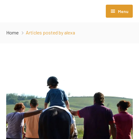
Menu
Početna
Home
Articles posted by alexa
O nama
Sobe i apartmani
Avio Transfer
Hotel Blog
Kako do nas?