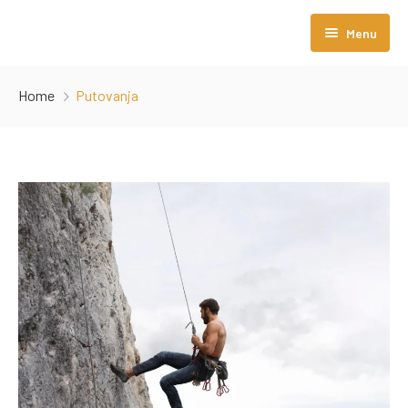
Menu
Početna
Home
Putovanja
O nama
Sobe i apartmani
Avio Transfer
Hotel Blog
Kako do nas?